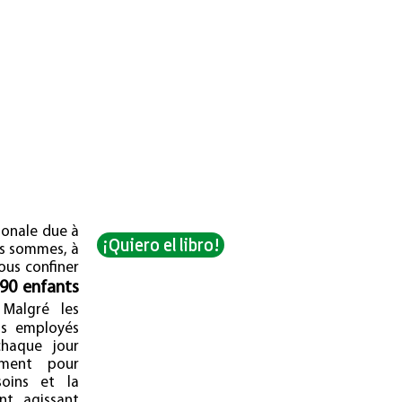
fin que nous puissions couvrir
r les nouvelles mesures de
tionale due à
¡Quiero el libro!
s sommes, à
ous confiner
 90 enfants
algré les
os employés
chaque jour
ment pour
soins et la
t, agissant