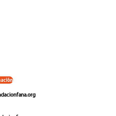
 notre compte
185070-
nación
dacionfana.org