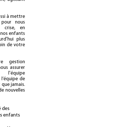
ssi à mettre
 pour nous
 crise, en
 nos enfants
rd'hui plus
oin de votre
re gestion
ous assurer
l'équipe
 l’équipe de
que jamais.
de nouvelles
é des
s enfants