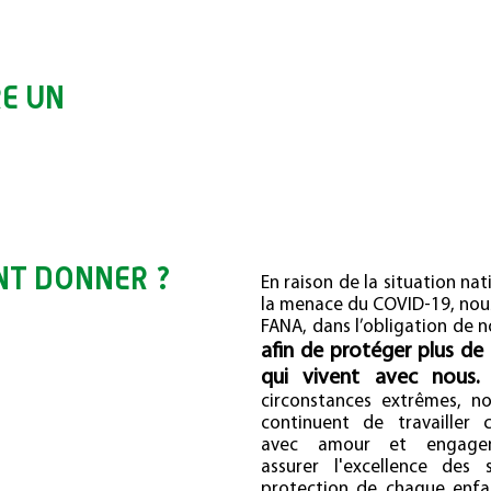
E UN
FAITES UN DON à partir de 10 euros a
toutes les dépenses générées pa
confinement
T DONNER ?
En raison de la situation na
la menace du COVID-19, nou
FANA, dans l’obligation de n
afin de protéger plus de
qui vivent avec nous.
M
circonstances extrêmes, n
continuent de travailler 
avec amour et engage
assurer l'excellence des 
protection de chaque enfan