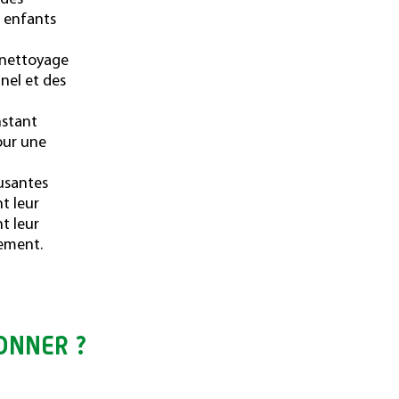
 enfants
 nettoyage
nel et des
nstant
pour une
usantes
t leur
t leur
lement.
NNER ?