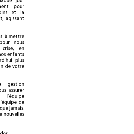
haque jour
ent pour
oins et la
t, agissant
si à mettre
pour nous
crise, en
nos enfants
d'hui plus
in de votre
e gestion
ous assurer
l'équipe
l’équipe de
que jamais.
e nouvelles
 des