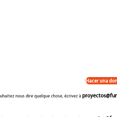
compte
Effectuez un virement sur
bancaire BANCOLOMBIA
0-
CUENTA CORRIENTE 1752-
9 FUNDACION FANA
NIT: 860 032 186-9
Hacer una do
proyectos@fun
ouhaitez nous dire quelque chose, écrivez à