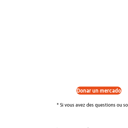
Effectuez un virement sur notre 
bancaire BANCOLOMBIA
CUENTA CORRIENTE 1752-18507
9 FUNDACION FANA
NIT: 860 032 186-9
Donar un mercado
* Si vous avez des questions ou s