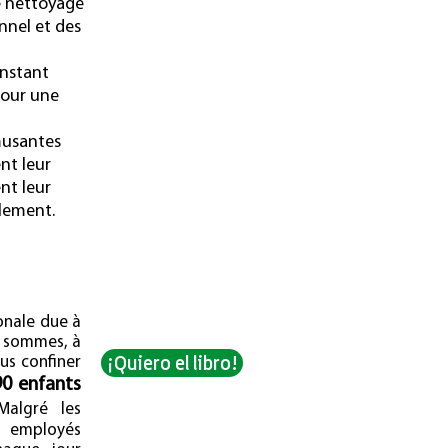
e nettoyage
nnel et des
nstant
 pour une
musantes
nt leur
nt leur
olement.
ionale due à
s sommes, à
¡Quiero el libro!
us confiner
90 enfants
algré les
s employés