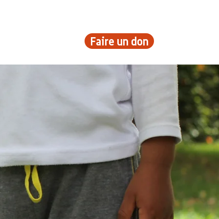
Faire un don
rigines
More