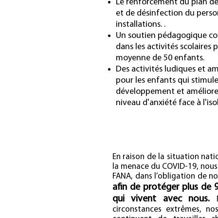
Le renforcement du plan d
et de désinfection du perso
installations. .
Un soutien pédagogique co
dans les activités scolaires
moyenne de 50 enfants.
Des activités ludiques et a
pour les enfants qui stimule
développement et améliore
niveau d'anxiété face à l'is
e compte bancaire
En raison de la situation nat
la menace du COVID-19, nou
5070-9 FUNDACION
FANA, dans l’obligation de no
afin de protéger plus de 
qui vivent avec nous.
M
circonstances extrêmes, no